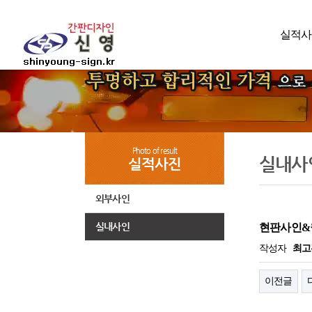
실적사
간판디자인 신영
[본사]
경기 화성시 장안면 노진리 650-6
Photo of result
실내사
실적사진
TEL. 031-358-2555
외부사인
실내사인
현판사인&월
작성자
최고
이전글