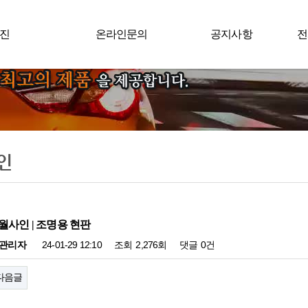
진
온라인문의
공지사항
전
외부사인
온라인문의
공지
실내사인
인
사인 | 조명용 현판
관리자
24-01-29 12:10
조회
2,276회
댓글
0건
다음글