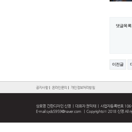
댓글목록
이전글
공지사항
|
온라인문의
|
개인정보처리방침
상호명 간판디자인 신영 | 대표자 권익태 | 사업자등록번호 106-07-81
E-mail
syds5959@naver.com
| Copyrightsⓒ 2018 신영 All rig